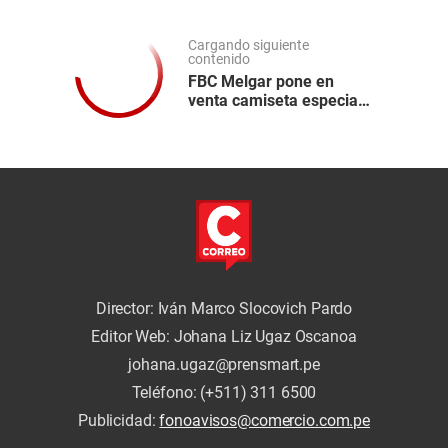
Cargando siguiente
contenido
FBC Melgar pone en
venta camiseta especial
por el aniversario de
Arequipa
Director: Iván Marco Slocovich Pardo
Editor Web: Johana Liz Ugaz Oscanoa
johana.ugaz@prensmart.pe
Teléfono: (+511) 311 6500
Publicidad:
fonoavisos@comercio.com.pe