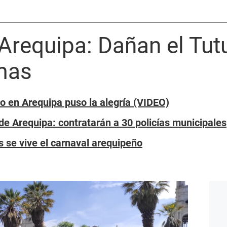
Arequipa: Dañan el Tutu
mas
 en Arequipa puso la alegría (VIDEO)
de Arequipa: contratarán a 30 policías municipales
s se vive el carnaval arequipeño