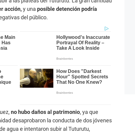
ubir a las plateas del Tuturutu. La gran cantidad
er acción,
y una
posible detención podría
egativas del público.
guez,
no hubo daños al patrimonio
, ya que
idad desaprobaron la conducta de dos jóvenes
de agua e intentaron subir al Tuturutu,