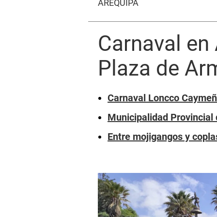
AREQUIPA
Carnaval en 
Plaza de Ar
Carnaval Loncco Caymeño
Municipalidad Provincial 
Entre mojigangos y copla