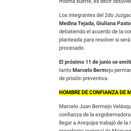
misma suerte, es decir obtuvie
Los integrantes del 2do Juzgad
Medina Tejada, Giuliana Pasto
debatiendo el acuerdo de la con
planteada para resolver si ser
procesado.
El próximo 11 de junio se emit
tanto
Marcelo Berm
ejo perman
de prisión preventiva.
HOMBRE DE CONFIANZA DE 
Marcelo Juan Bermejo Velásqu
confianza de la exgobernadora 
llegar a Arequipa trabajó de l
presidente regional de Moque