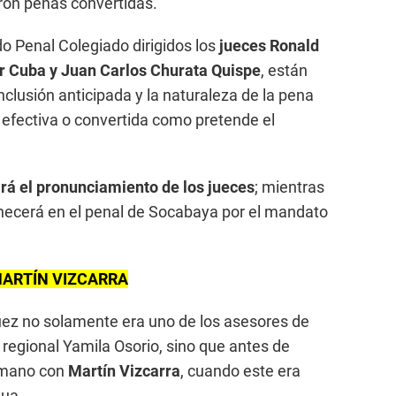
ron penas convertidas.
o Penal Colegiado dirigidos los
jueces Ronald
r Cuba y Juan Carlos Churata Quispe
, están
clusión anticipada y la naturaleza de la pena
á efectiva o convertida como pretende el
irá el pronunciamiento de los jueces
; mientras
ecerá en el penal de Socabaya por el mandato
MARTÍN VIZCARRA
ez no solamente era uno de los asesores de
regional Yamila Osorio, sino que antes de
a mano con
Martín Vizcarra
, cuando este era
gua.