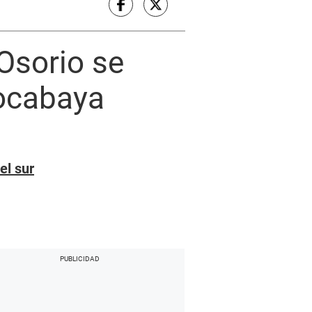
Osorio se
Socabaya
el sur