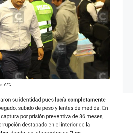
to: GEC
raron su identidad pues
lucía completamente
 pegado, subido de peso y lentes de medida. En
captura por prisión preventiva de 36 meses,
orrupción destapado en el interior de la
rtes
, donde los integrantes de
“Los