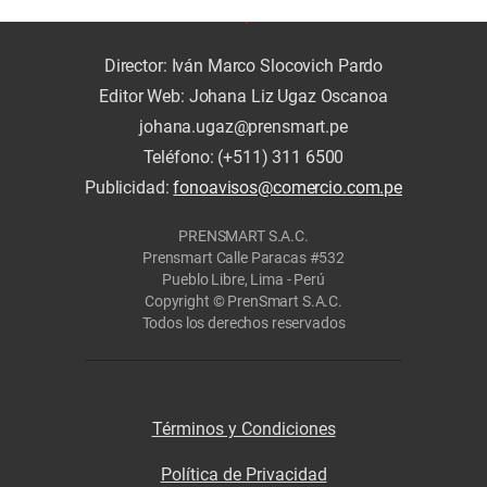
Director: Iván Marco Slocovich Pardo
Editor Web: Johana Liz Ugaz Oscanoa
johana.ugaz@prensmart.pe
Teléfono: (+511) 311 6500
Publicidad:
fonoavisos@comercio.com.pe
PRENSMART S.A.C.
Prensmart Calle Paracas #532
Pueblo Libre, Lima - Perú
Copyright © PrenSmart S.A.C.
Todos los derechos reservados
Términos y Condiciones
Política de Privacidad