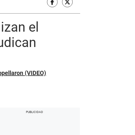
izan el
judican
ropellaron (VIDEO)