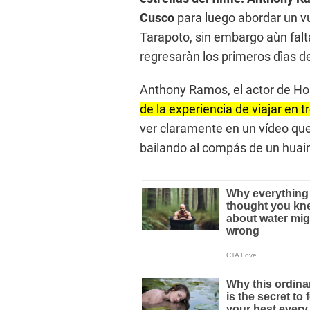
Cusco
para luego abordar un v
Tarapoto, sin embargo aùn fal
regresaràn los primeros dìas d
Anthony Ramos, el actor de Ho
de la experiencia de viajar en 
ver claramente en un vídeo que 
bailando al compás de un huai