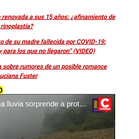
 renovada a sus 15 años: ¿afinamiento de
 rinoplastía?
o de su madre fallecida por COVID-19:
y para los que no llegaron” (VIDEO)
a sobre rumores de un posible romance
Luciana Fuster
O
Machu Picchu: Intensa lluvia sorprende a protagonista de ‘Transformers’