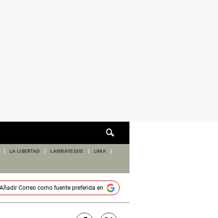
Cuadro
de
búsqueda
LA LIBERTAD
LAMBAYEQUE
LIMA
Añadir
Correo
como fuente preferida en