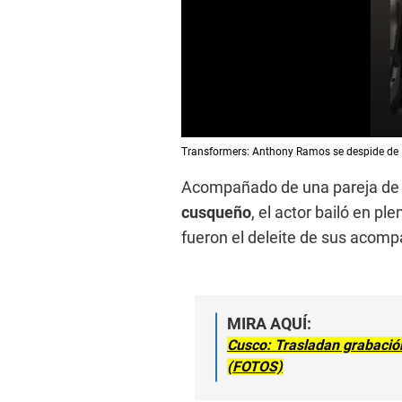
0
Transformers: Anthony Ramos se despide de
s
e
Acompañado de una pareja de
c
o
cusqueño
, el actor bailó en pl
n
d
fueron el deleite de sus acompa
s
o
f
1
5
s
MIRA AQUÍ:
e
c
Cusco: Trasladan grabació
o
(FOTOS)
n
d
s