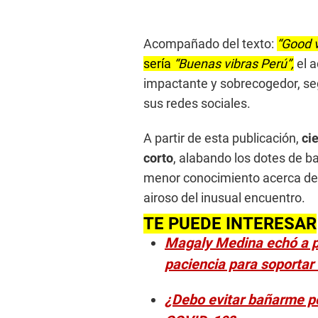
V
o
l
Acompañado del texto:
“Good v
u
m
sería
“Buenas vibras Perú”,
el a
e
9
impactante y sobrecogedor, se
0
%
sus redes sociales.
A partir de esta publicación,
ci
corto
, alabando los dotes de ba
menor conocimiento acerca de l
airoso del inusual encuentro.
TE PUEDE INTERESAR
Magaly Medina echó a pa
paciencia para soporta
¿Debo evitar bañarme po