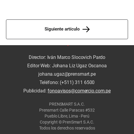
Siguiente artículo
Director: Iván Marco Slocovich Pardo
Editor Web: Johana Liz Ugaz Oscanoa
johana.ugaz@prensmart.pe
Teléfono: (+511) 311 6500
Publicidad:
fonoavisos@comercio.com.pe
PRENSMART S.A.C.
Prensmart Calle Paracas #532
Pueblo Libre, Lima - Perú
Copyright © PrenSmart S.A.C.
Todos los derechos reservados