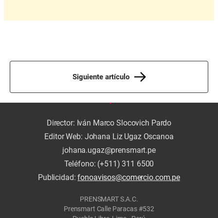
Siguiente artículo
Director: Iván Marco Slocovich Pardo
Editor Web: Johana Liz Ugaz Oscanoa
johana.ugaz@prensmart.pe
Teléfono: (+511) 311 6500
Publicidad:
fonoavisos@comercio.com.pe
PRENSMART S.A.C.
Prensmart Calle Paracas #532