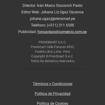
Director: Iván Marco Slocovich Pardo
Editor Web: Johana Liz Ugaz Oscanoa
johana.ugaz@prensmart.pe
Teléfono: (+511) 311 6500
Publicidad:
fonoavisos@comercio.com.pe
PRENSMART S.A.C.
Prensmart Calle Paracas #532
Pueblo Libre, Lima - Perú
Copyright © PrenSmart S.A.C.
Todos los derechos reservados
Términos y Condiciones
Política de Privacidad
Politica de Cookies