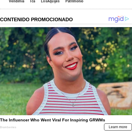
Vendimia
Ica
LosAquijes
Patrimonio