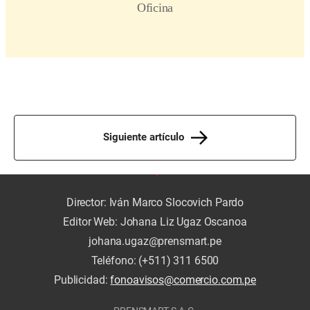
Siguiente artículo
Director: Iván Marco Slocovich Pardo
Editor Web: Johana Liz Ugaz Oscanoa
johana.ugaz@prensmart.pe
Teléfono: (+511) 311 6500
Publicidad:
fonoavisos@comercio.com.pe