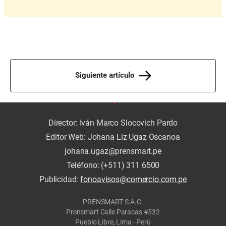
Siguiente artículo
Director: Iván Marco Slocovich Pardo
Editor Web: Johana Liz Ugaz Oscanoa
johana.ugaz@prensmart.pe
Teléfono: (+511) 311 6500
Publicidad:
fonoavisos@comercio.com.pe
PRENSMART S.A.C.
Prensmart Calle Paracas #532
Pueblo Libre, Lima - Perú