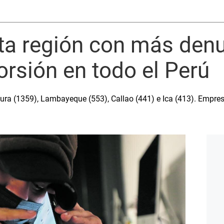
xta región con más denu
torsión en todo el Perú
iura (1359), Lambayeque (553), Callao (441) e Ica (413). Empre