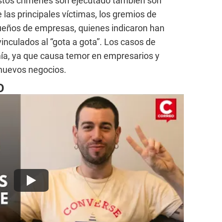
stos crímenes son ejecutado también son
 las principales víctimas, los gremios de
dueños de empresas, quienes indicaron han
vinculados al “gota a gota”. Los casos de
mía, ya que causa temor en empresarios y
 nuevos negocios.
O