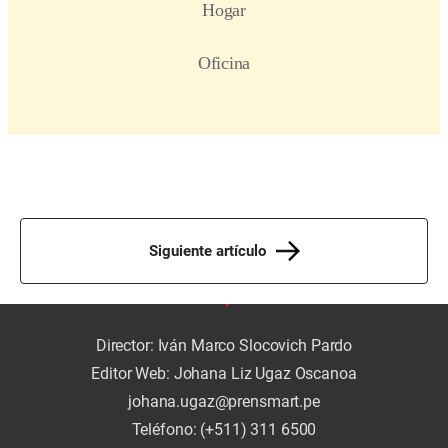
Siguiente artículo
Director: Iván Marco Slocovich Pardo
Editor Web: Johana Liz Ugaz Oscanoa
johana.ugaz@prensmart.pe
Teléfono: (+511) 311 6500