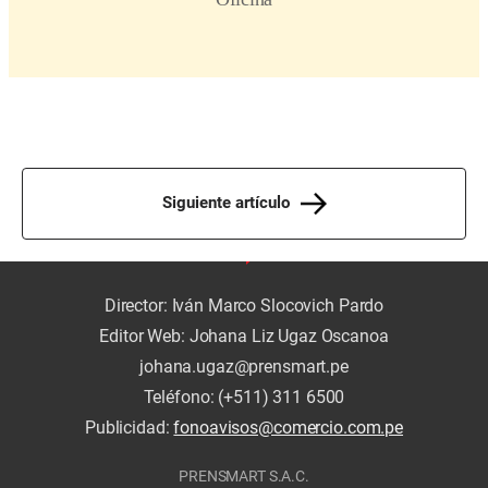
Siguiente artículo
Director: Iván Marco Slocovich Pardo
Editor Web: Johana Liz Ugaz Oscanoa
johana.ugaz@prensmart.pe
Teléfono: (+511) 311 6500
Publicidad:
fonoavisos@comercio.com.pe
PRENSMART S.A.C.