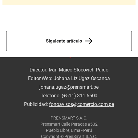
Siguiente artículo
Director: Iván Marco Slocovich Pardo
Editor Web: Johana Liz Ugaz Oscanoa
johana.ugaz@prensmart.pe
Teléfono: (+511) 311 6500
Publicidad:
fonoavisos@comercio.com.pe
PRENSMART S.A.C.
Prensmart Calle Paracas #532
Pueblo Libre, Lima - Perú
Copyright © PrenSmart S.A.C.