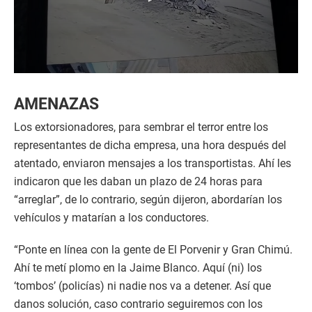
0
s
e
AMENAZAS
c
o
Los extorsionadores, para sembrar el terror entre los
n
d
representantes de dicha empresa, una hora después del
s
atentado, enviaron mensajes a los transportistas. Ahí les
o
f
indicaron que les daban un plazo de 24 horas para
1
“arreglar”, de lo contrario, según dijeron, abordarían los
0
s
vehículos y matarían a los conductores.
e
c
o
“Ponte en línea con la gente de El Porvenir y Gran Chimú.
n
d
Ahí te metí plomo en la Jaime Blanco. Aquí (ni) los
s
‘tombos’ (policías) ni nadie nos va a detener. Así que
danos solución, caso contrario seguiremos con los