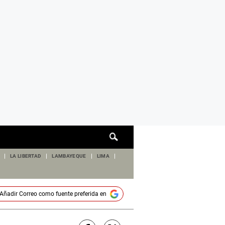
Cuadro
de
búsqueda
LA LIBERTAD
LAMBAYEQUE
LIMA
Añadir
Correo
como fuente preferida en