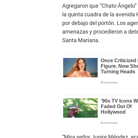
Agregaron que “Chato Ángelo” l
la quinta cuadra de la avenida 
por debajo del portón. Los age
amenazas y procedieron a deten
Santa Mariana.
“Mira señor Junior Méndez, a