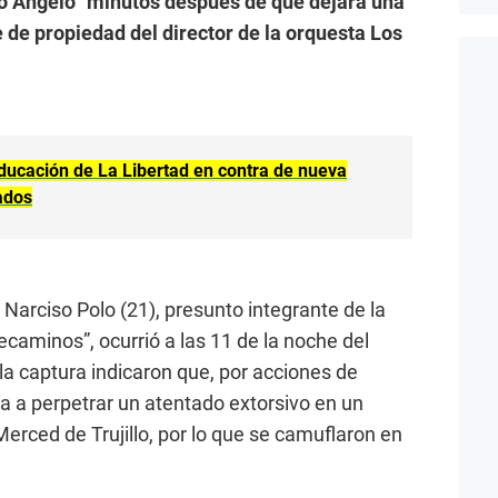
ato Ángelo” minutos después de que dejara una
 de propiedad del director de la orquesta Los
ducación de La Libertad en contra de nueva
lados
Narciso Polo (21), presunto integrante de la
ecaminos”, ocurrió a las 11 de la noche del
la captura indicaron que, por acciones de
ba a perpetrar un atentado extorsivo en un
erced de Trujillo, por lo que se camuflaron en