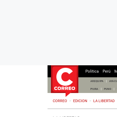
Política
Perú
M
AREQUIPA
AYAC
PIURA
PUNO
CORREO
>
EDICION
>
LA LIBERTAD