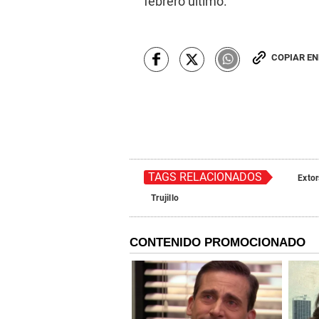
febrero último.
COPIAR E
TAGS RELACIONADOS
Extor
Trujillo