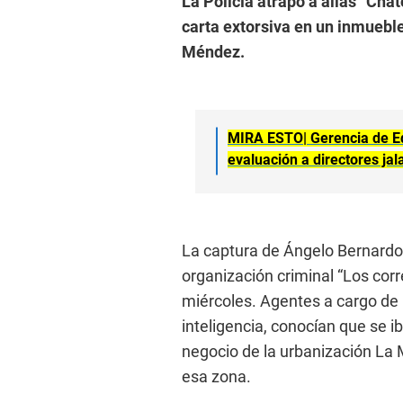
La Policía atrapó a alias “Ch
carta extorsiva en un inmueble
Méndez.
MIRA ESTO|
Gerencia de E
evaluación a directores ja
La captura de Ángelo Bernardo 
organización criminal “Los corr
miércoles. Agentes a cargo de 
inteligencia, conocían que se i
negocio de la urbanización La M
esa zona.