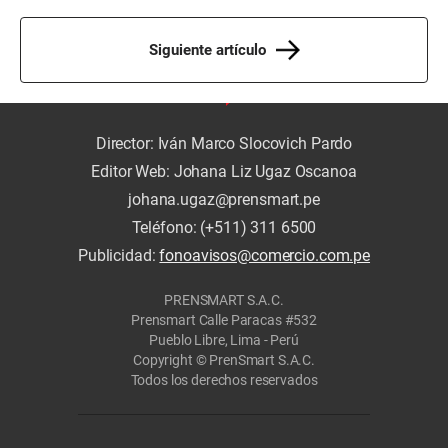
Siguiente artículo
Director: Iván Marco Slocovich Pardo
Editor Web: Johana Liz Ugaz Oscanoa
johana.ugaz@prensmart.pe
Teléfono: (+511) 311 6500
Publicidad:
fonoavisos@comercio.com.pe
PRENSMART S.A.C.
Prensmart Calle Paracas #532
Pueblo Libre, Lima - Perú
Copyright © PrenSmart S.A.C.
Todos los derechos reservados