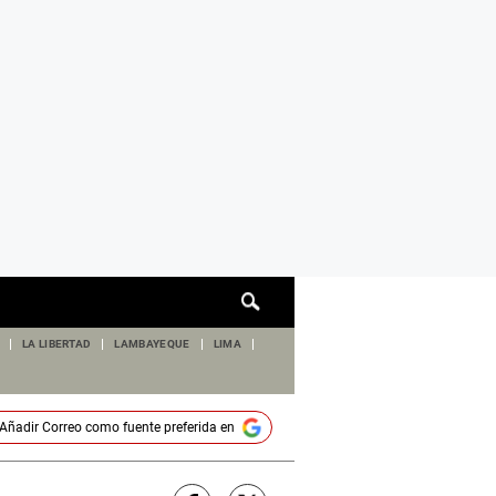
Cuadro
de
búsqueda
LA LIBERTAD
LAMBAYEQUE
LIMA
Añadir
Correo
como fuente preferida en