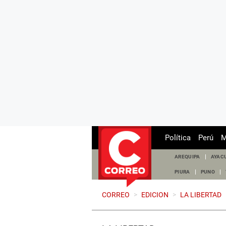
Política
Perú
M
AREQUIPA
AYAC
PIURA
PUNO
CORREO
>
EDICION
>
LA LIBERTAD