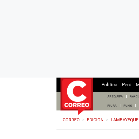
Política
Perú
M
AREQUIPA
AYAC
PIURA
PUNO
CORREO
>
EDICION
>
LAMBAYEQUE