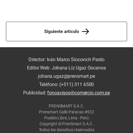
Siguiente artículo
Director: Iván Marco Slocovich Pardo
Editor Web: Johana Liz Ugaz Oscanoa
johana.ugaz@prensmart.pe
Teléfono: (+511) 311 6500
Publicidad:
fonoavisos@comercio.com.pe
PRENSMART S.A.C.
Prensmart Calle Paracas #532
Pueblo Libre, Lima - Perú
Copyright © PrenSmart S.A.C.
Todos los derechos reservados