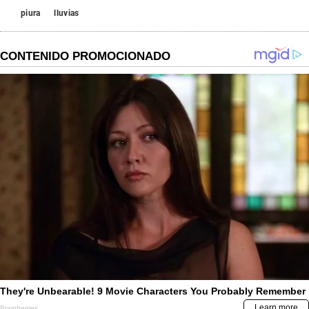
piura
lluvias