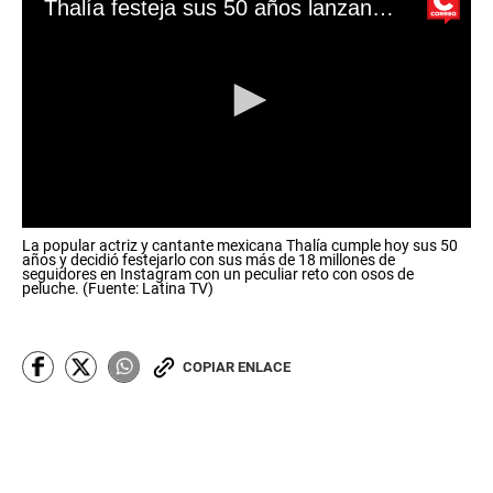
Thalía festeja sus 50 años lanzando peculiar reto en las redes sociales
0
La popular actriz y cantante mexicana Thalía cumple hoy sus 50
s
años y decidió festejarlo con sus más de 18 millones de
e
seguidores en Instagram con un peculiar reto con osos de
c
peluche. (Fuente: Latina TV)
o
n
d
s
COPIAR ENLACE
o
f
0
s
e
c
o