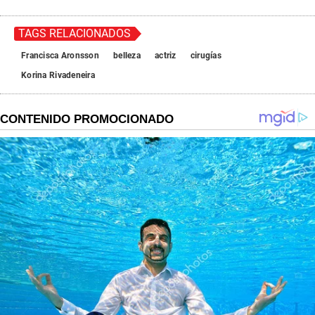
n
d
s
TAGS RELACIONADOS
Francisca Aronsson
belleza
actriz
cirugías
Korina Rivadeneira