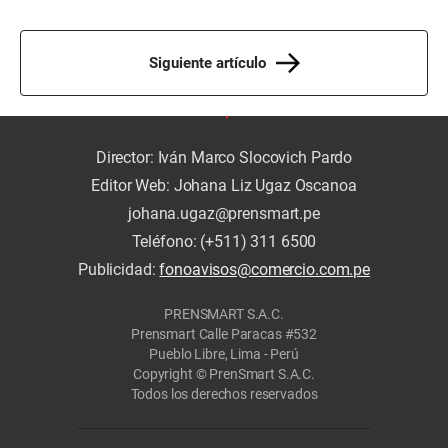
Siguiente artículo
Director: Iván Marco Slocovich Pardo
Editor Web: Johana Liz Ugaz Oscanoa
johana.ugaz@prensmart.pe
Teléfono: (+511) 311 6500
Publicidad:
fonoavisos@comercio.com.pe
PRENSMART S.A.C.
Prensmart Calle Paracas #532
Pueblo Libre, Lima - Perú
Copyright © PrenSmart S.A.C.
Todos los derechos reservados