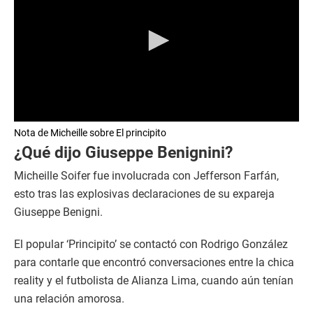
0
Nota de Micheille sobre El principito
s
e
¿Qué dijo Giuseppe Benignini?
c
o
Micheille Soifer fue involucrada con Jefferson Farfán,
n
d
esto tras las explosivas declaraciones de su expareja
s
Giuseppe Benigni.
o
f
0
El popular ‘Principito’ se contactó con Rodrigo González
s
e
para contarle que encontró conversaciones entre la chica
c
reality y el futbolista de Alianza Lima, cuando aún tenían
o
n
una relación amorosa.
d