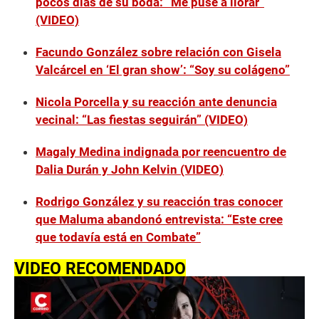
pocos días de su boda: “Me puse a llorar”
(VIDEO)
Facundo González sobre relación con Gisela
Valcárcel en ‘El gran show’: “Soy su colágeno”
Nicola Porcella y su reacción ante denuncia
vecinal: “Las fiestas seguirán” (VIDEO)
Magaly Medina indignada por reencuentro de
Dalia Durán y John Kelvin (VIDEO)
Rodrigo González y su reacción tras conocer
que Maluma abandonó entrevista: “Este cree
que todavía está en Combate”
VIDEO RECOMENDADO