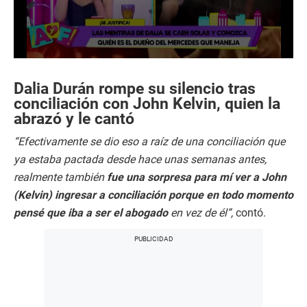
0
s
e
Dalia Durán rompe su silencio tras
c
conciliación con John Kelvin, quien la
o
abrazó y le cantó
n
d
s
“Efectivamente se dio eso a raíz de una conciliación que
o
ya estaba pactada desde hace unas semanas antes,
f
6
realmente también
fue una sorpresa para mí ver a John
m
i
(Kelvin) ingresar a conciliación porque en todo momento
n
pensé que iba a ser el abogado
en vez de él”,
contó.
u
t
e
s
,
5
3
s
e