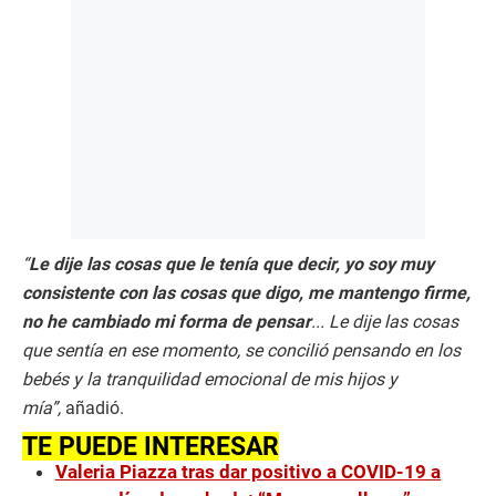
c
o
n
d
s
“
Le dije las cosas que le tenía que decir, yo soy muy
consistente con las cosas que digo, me mantengo firme,
no he cambiado mi forma de pensar
... Le dije las cosas
que sentía en ese momento, se concilió pensando en los
bebés y la tranquilidad emocional de mis hijos y
mía”,
añadió.
TE PUEDE INTERESAR
Valeria Piazza tras dar positivo a COVID-19 a