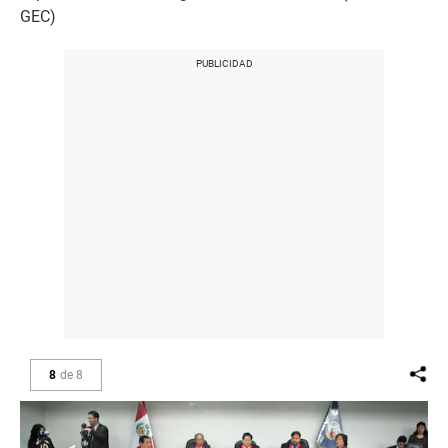
GEC)
8
de
8