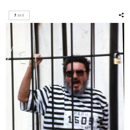
7
de
8