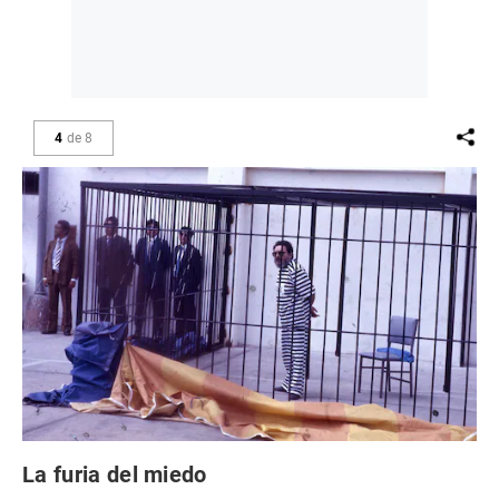
4
de
8
La furia del miedo