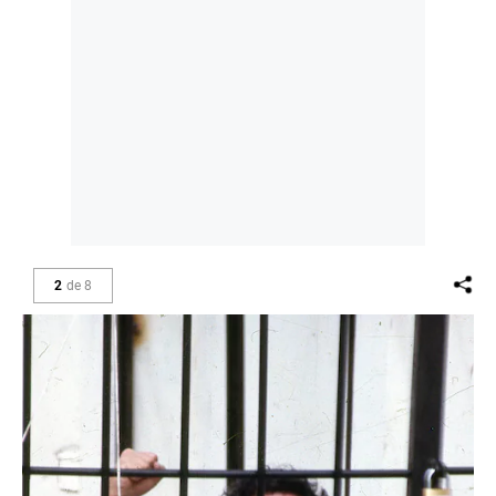
2
de
8