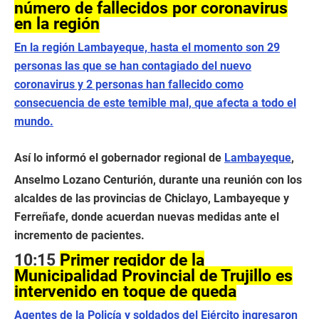
número de fallecidos por coronavirus
en la región
En la región Lambayeque, hasta el momento son 29
personas las que se han contagiado del nuevo
coronavirus y 2 personas han fallecido como
consecuencia de este temible mal, que afecta a todo el
mundo
.
Así lo informó el gobernador regional de
Lambayeque
,
Anselmo Lozano Centurión, durante una reunión con los
alcaldes de las provincias de Chiclayo, Lambayeque y
Ferreñafe, donde acuerdan nuevas medidas ante el
incremento de pacientes.
10:15
Primer regidor de la
Municipalidad Provincial de Trujillo es
intervenido en toque de queda
Agentes de la Policía y soldados del Ejército ingresaron