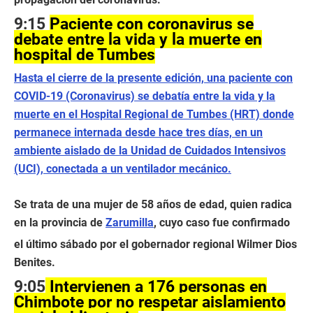
9:15
Paciente con coronavirus se
debate entre la vida y la muerte en
hospital de Tumbes
Hasta el cierre de la presente edición, una paciente con
COVID-19 (Coronavirus) se debatía entre la vida y la
muerte en el Hospital Regional de Tumbes (HRT) donde
permanece internada desde hace tres días, en un
ambiente aislado de la Unidad de Cuidados Intensivos
(UCI), conectada a un ventilador mecánico
.
Se trata de una mujer de 58 años de edad, quien radica
en la provincia de
Zarumilla
, cuyo caso fue confirmado
el último sábado por el gobernador regional Wilmer Dios
Benites.
9:05
Intervienen a 176 personas en
Chimbote por no respetar aislamiento