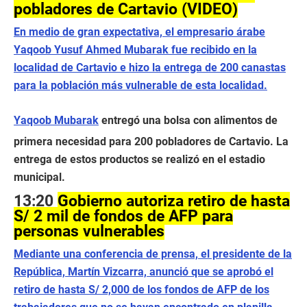
pobladores de Cartavio (VIDEO)
En medio de gran expectativa, el empresario árabe
Yaqoob Yusuf Ahmed Mubarak fue recibido en la
localidad de Cartavio e hizo la entrega de 200 canastas
para la población más vulnerable de esta localidad
.
Yaqoob Mubarak
entregó una bolsa con alimentos de
primera necesidad para 200 pobladores de Cartavio. La
entrega de estos productos se realizó en el estadio
municipal.
13:20
Gobierno autoriza retiro de hasta
S/ 2 mil de fondos de AFP para
personas vulnerables
Mediante una conferencia de prensa, el presidente de la
República, Martín Vizcarra, anunció que se aprobó el
retiro de hasta S/ 2,000 de los fondos de AFP de los