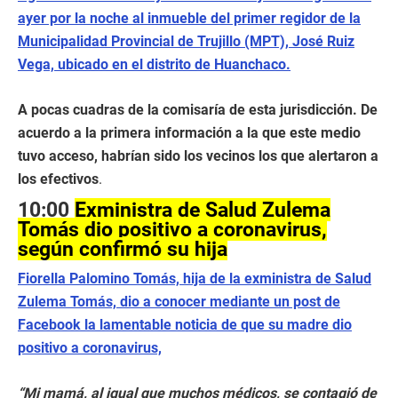
ayer por la noche al inmueble del primer regidor de la
Municipalidad Provincial de Trujillo (MPT), José Ruiz
Vega, ubicado en el distrito de Huanchaco.
A pocas cuadras de la comisaría de esta jurisdicción. De
acuerdo a la primera información a la que este medio
tuvo acceso, habrían sido los vecinos los que alertaron a
los efectivos
.
10:00
Exministra de Salud Zulema
Tomás dio positivo a coronavirus,
según confirmó su hija
Fiorella Palomino Tomás, hija de la exministra de Salud
Zulema Tomás, dio a conocer mediante un post de
Facebook la lamentable noticia de que su madre dio
positivo a coronavirus,
“Mi mamá, al igual que muchos médicos, se contagió de