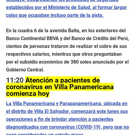
establecidos por el Ministerio de Salud, al formar largar
colas que ocupaban incluso parte de la pista.
En la cuadra 6 de la avenida Balta, en los exteriores del
Banco Continental BBVA y del Banco de Crédito del Perú,
cientos de personas trataron de realizar el cobro de sus
respectivos salarios, mientras que otros preguntaban
por el subsidio económico de 380 soles anunciado por el
Gobierno Central.
11:20
Atención a pacientes de
coronavirus en Villa Panamericana
comienza hoy
La Villa Panamericana y Parapanamericana, ubicada en
el distrito de Villa El Salvador, comenzará este lunes sus
operaciones a fin de brindar atención a pacientes
diagnosticados con coronavirus (COVID-19), pero que no
sean considerados en estado grave.