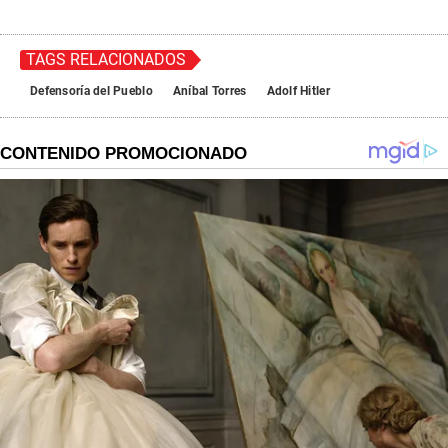
5
9
s
e
TAGS RELACIONADOS
c
o
Defensoría del Pueblo
Aníbal Torres
Adolf Hitler
n
d
s