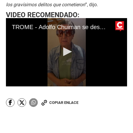
los gravísimos delitos que cometieron
”, dijo.
VIDEO RECOMENDADO:
TROME - Adolfo Chuiman se despide de Manolo Rojas con emotivo mensaje.
0
s
e
c
COPIAR ENLACE
o
n
d
s
o
f