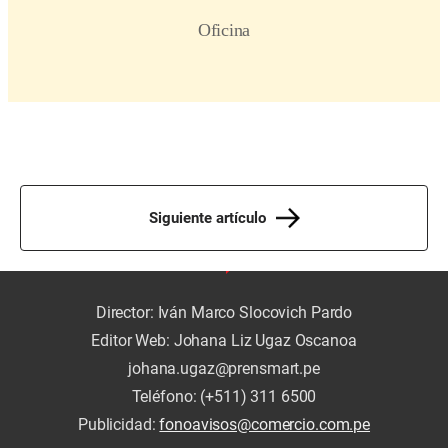
Siguiente artículo
Director: Iván Marco Slocovich Pardo
Editor Web: Johana Liz Ugaz Oscanoa
johana.ugaz@prensmart.pe
Teléfono: (+511) 311 6500
Publicidad:
fonoavisos@comercio.com.pe