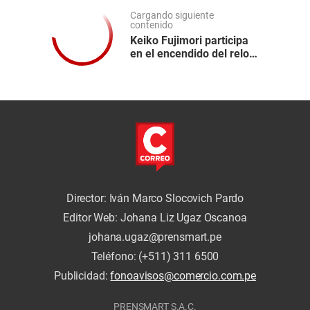
Cargando siguiente
contenido
Keiko Fujimori participa
en el encendido del reloj
para los Juegos
Panamericanos y
Parapanamericanos
Lima 2027
Director: Iván Marco Slocovich Pardo
Editor Web: Johana Liz Ugaz Oscanoa
johana.ugaz@prensmart.pe
Teléfono: (+511) 311 6500
Publicidad:
fonoavisos@comercio.com.pe
PRENSMART S.A.C.