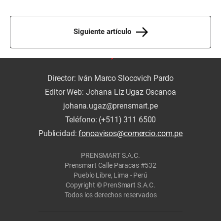
Siguiente artículo
Director: Iván Marco Slocovich Pardo
Editor Web: Johana Liz Ugaz Oscanoa
johana.ugaz@prensmart.pe
Teléfono: (+511) 311 6500
Publicidad:
fonoavisos@comercio.com.pe
PRENSMART S.A.C.
Prensmart Calle Paracas #532
Pueblo Libre, Lima - Perú
Copyright © PrenSmart S.A.C.
Todos los derechos reservados