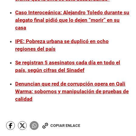
Caso Interoceánica: Alejandro Toledo durante su
alegato final pidió que lo dejen “morir” en su
casa
IPE: Pobreza urbana se duplicó en ocho
regiones del país
Se registran 5 asesinatos cada día en todo el
país, según cifras del Sinadef
Denuncian que red de corrupción opera en Qali
Warma: sobornos y manipulación de pruebas de
calidad
COPIAR ENLACE