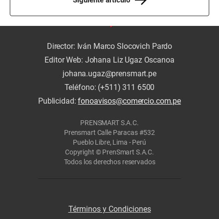
Director: Iván Marco Slocovich Pardo
Editor Web: Johana Liz Ugaz Oscanoa
johana.ugaz@prensmart.pe
Teléfono: (+511) 311 6500
Publicidad:
fonoavisos@comercio.com.pe
PRENSMART S.A.C.
Prensmart Calle Paracas #532
Pueblo Libre, Lima - Perú
Copyright © PrenSmart S.A.C.
Todos los derechos reservados
Términos y Condiciones