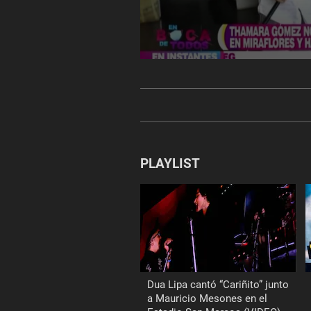
0
seconds
of
4
minutes,
13
seconds
Volume
90%
PLAYLIST
Dua Lipa cantó “Cariñito” junto
a Mauricio Mesones en el