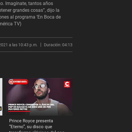
rzo. Imagínate, tantos años
tener grandes cosas”, dijo la
iones al programa ‘En Boca de
América TV)
2021 a las 10:43 p.m.
Duración:
04:13
Prince Royce presenta
“Eterno”, su disco que