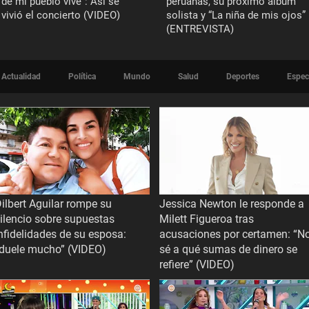
de mi pueblo vive”: Así se
peruanas, su próximo álbum
vivió el concierto (VIDEO)
solista y “La niña de mis ojos”
(ENTREVISTA)
Actualidad
Política
Mundo
Salud
Deportes
Espec
ilbert Aguilar rompe su
Jessica Newton le responde a
ilencio sobre supuestas
Milett Figueroa tras
nfidelidades de su esposa:
acusaciones por certamen: “N
“duele mucho” (VIDEO)
sé a qué sumas de dinero se
refiere” (VIDEO)