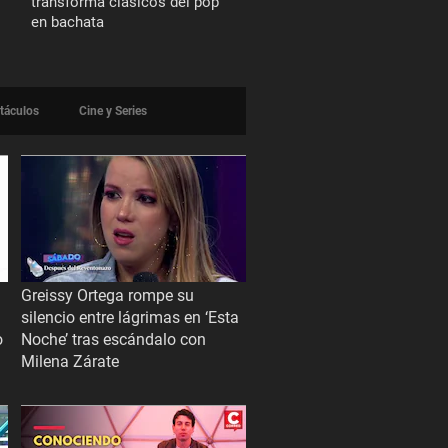
transforma clásicos del pop
en bachata
táculos
Cine y Series
Greissy Ortega rompe su
silencio entre lágrimas en ‘Esta
o
Noche’ tras escándalo con
Milena Zárate