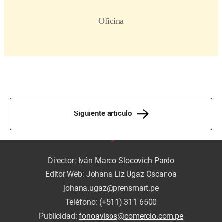
Siguiente artículo
Director: Iván Marco Slocovich Pardo
Editor Web: Johana Liz Ugaz Oscanoa
johana.ugaz@prensmart.pe
Teléfono: (+511) 311 6500
Publicidad:
fonoavisos@comercio.com.pe