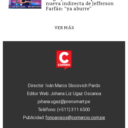
nueva indirecta de Jefferson
Farfán: “ya aburre”
VER MÁS
Director: Iván Marco Slocovich Pardo
Editor Web: Johana Liz Ugaz Oscanoa
johana.ugaz@prensmart.pe
Teléfono: (+511) 311 6500
Publicidad:
fonoavisos@comercio.com.pe