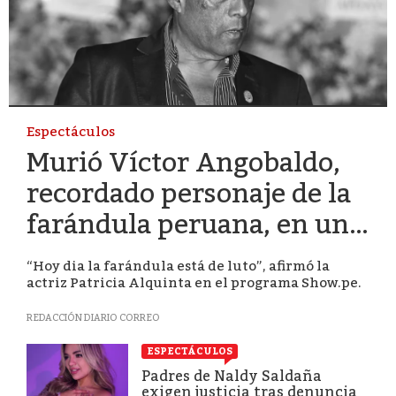
Espectáculos
Murió Víctor Angobaldo,
recordado personaje de la
farándula peruana, en un
accidente de tránsito en
“Hoy dia la farándula está de luto”, afirmó la
Cañete
actriz Patricia Alquinta en el programa Show.pe.
REDACCIÓN DIARIO CORREO
ESPECTÁCULOS
Padres de Naldy Saldaña
exigen justicia tras denuncia