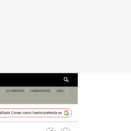
Cuadro
de
búsqueda
LA LIBERTAD
LAMBAYEQUE
LIMA
Añadir
Correo
como fuente preferida en