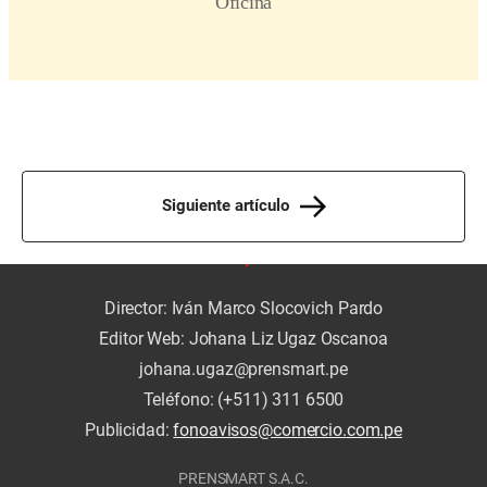
Siguiente artículo
Director: Iván Marco Slocovich Pardo
Editor Web: Johana Liz Ugaz Oscanoa
johana.ugaz@prensmart.pe
Teléfono: (+511) 311 6500
Publicidad:
fonoavisos@comercio.com.pe
PRENSMART S.A.C.