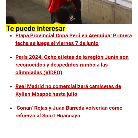
Te puede interesar
Etapa Provincial Copa Perú en Arequipa: Primera
fecha se juega el viernes 7 de junio
París 2024: Ocho atletas de la región Junín son
reconocidos y despedidos rumbo a las
olimpiadas (VIDEO)
Real Madrid no comercializará camisetas de
Kylian Mbappé hasta julio
‘Conan’ Rojas y Juan Barreda volverían como
refuerzo al Sport Huancayo