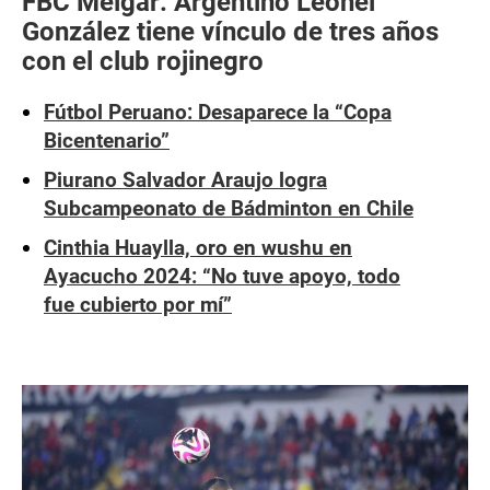
FBC Melgar: Argentino Leonel
González tiene vínculo de tres años
con el club rojinegro
Fútbol Peruano: Desaparece la “Copa
Bicentenario”
Piurano Salvador Araujo logra
Subcampeonato de Bádminton en Chile
Cinthia Huaylla, oro en wushu en
Ayacucho 2024: “No tuve apoyo, todo
fue cubierto por mí”