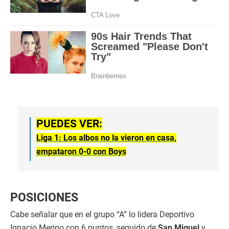
PUEDES VER:
Liga 1: Los albos no la vieron en casa,
empataron 0-0 con Boys
POSICIONES
Cabe señalar que en el grupo “A” lo lidera Deportivo
Ignacio Merino con 6 puntos, seguido de
San Miguel
y