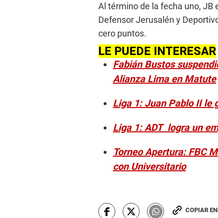
Al término de la fecha uno, JB 
Defensor Jerusalén y Deportiv
cero puntos.
LE PUEDE INTERESAR
Fabián Bustos suspendid
Alianza Lima en Matute
Liga 1: Juan Pablo II le
Liga 1: ADT logra un e
Torneo Apertura: FBC Mel
con Universitario
COPIAR E