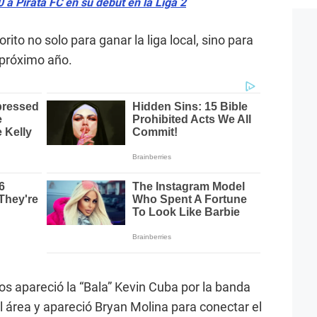
 a Pirata FC en su debut en la Liga 2
orito no solo para ganar la liga local, sino para
l próximo año.
s apareció la “Bala” Kevin Cuba por la banda
l área y apareció Bryan Molina para conectar el