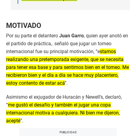
MOTIVADO
Por su parte el delantero
Juan Garro
, quien ayer anotó en
el partido de práctica,. señaló que jugar un torneo
internacional fue su principal motivación, “e
stamos
realizando una pretemporada exigente, que se necesita
para tener esa base y para sentirnos bien en el torneo. Me
recibieron bien y el día a día se hace muy placentero,
estoy contento de estar acá
”.
Asimismo el exjugador de Huracán y Newell’s, declaró,
“
me gustó el desafío y también el jugar una copa
internacional motiva a cualquiera. Ni bien me dijeron,
acepté
”.