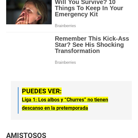
PUEDES VER:
Liga 1: Los albos y “Churres” no tienen
descanso en la pretemporada
AMISTOSOS