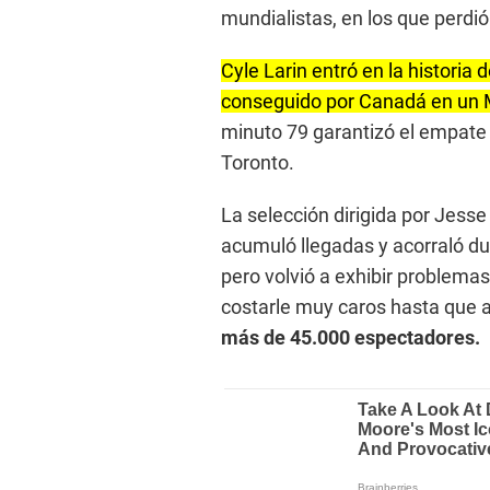
mundialistas, en los que perdió
Cyle Larin entró en la historia d
conseguido por Canadá en un M
minuto 79 garantizó el empate 
Toronto.
La selección dirigida por Jess
acumuló llegadas y acorraló d
pero volvió a exhibir problemas
costarle muy caros hasta que 
más de 45.000 espectadores.