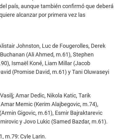
ol del país, aunque también confirmó que deberá
 quiere alcanzar por primera vez las
istair Johnston, Luc de Fougerolles, Derek
n Buchanan (Ali Ahmed, m.61), Stephen
90), Ismaël Koné, Liam Millar (Jacob
avid (Promise David, m.61) y Tani Oluwaseyi
asilj; Amar Dedic, Nikola Katic, Tarik
 Amar Memic (Kerim Alajbegovic, m.74),
(Armin Gigovic, m.61), Esmir Bajraktarevic
emirovic y Jovo Lukic (Samed Bazdar, m.61).
1, m.79: Cyle Larin.