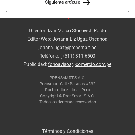
Siguiente artículo
Director: Iván Marco Slocovich Pardo
Editor Web: Johana Liz Ugaz Oscanoa
johana.ugaz@prensmart.pe
Teléfono: (+511) 311 6500
Publicidad:
fonoavisos@comercio.com.pe
PRENSMART S.A.C.
Prensmart Calle Paracas #532
Pueblo Libre, Lima - Perú
Copyright © PrenSmart S.A.C.
Todos los derechos reservados
Términos y Condiciones