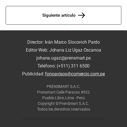
Siguiente artículo
Director: Iván Marco Slocovich Pardo
Editor Web: Johana Liz Ugaz Oscanoa
johana.ugaz@prensmart.pe
Teléfono: (+511) 311 6500
Publicidad:
fonoavisos@comercio.com.pe
PRENSMART S.A.C.
Prensmart Calle Paracas #532
Pueblo Libre, Lima - Perú
Copyright © PrenSmart S.A.C.
Todos los derechos reservados