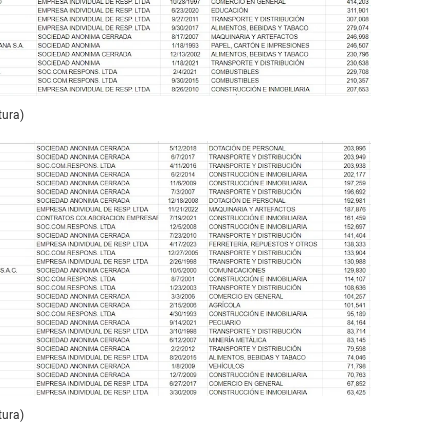
tura)
tura)