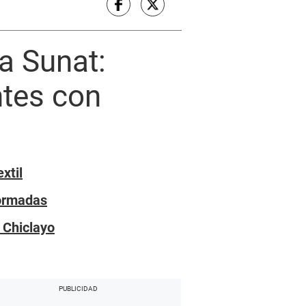
a Sunat:
ntes con
xtil
formadas
 Chiclayo