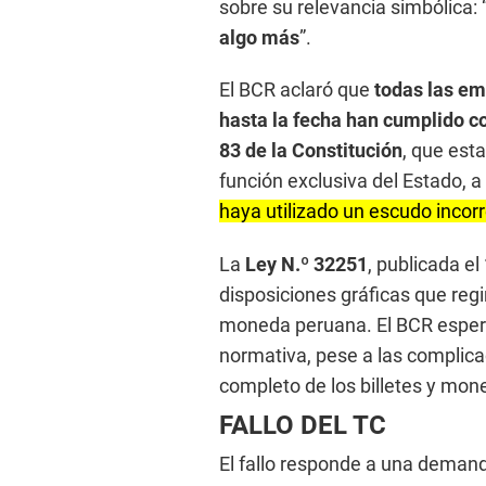
sobre su relevancia simbólica: 
algo más
”.
El BCR aclaró que
todas las em
hasta la fecha han cumplido co
83 de la Constitución
, que est
función exclusiva del Estado, a
haya utilizado un escudo incor
La
Ley N.º 32251
, publicada el
disposiciones gráficas que regi
moneda peruana. El BCR espera 
normativa, pese a las complicac
completo de los billetes y mon
FALLO DEL TC
El fallo responde a una demand