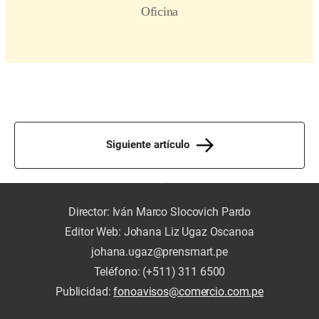
Siguiente artículo
Director: Iván Marco Slocovich Pardo
Editor Web: Johana Liz Ugaz Oscanoa
johana.ugaz@prensmart.pe
Teléfono: (+511) 311 6500
Publicidad:
fonoavisos@comercio.com.pe