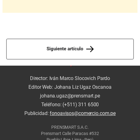
Siguiente artículo
Director: Iván Marco Slocovich Pardo
Editor Web: Johana Liz Ugaz Oscanoa
johana.ugaz@prensmart.pe
Teléfono: (+511) 311 6500
Publicidad:
fonoavisos@comercio.com.pe
PRENSMART S.A.C.
Prensmart Calle Paracas #532
Pueblo Libre, Lima - Perú