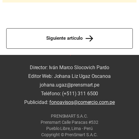
Siguiente artículo
Director: Iván Marco Slocovich Pardo
Editor Web: Johana Liz Ugaz Oscanoa
johana.ugaz@prensmart.pe
Teléfono: (+511) 311 6500
Publicidad:
fonoavisos@comercio.com.pe
PRENSMART S.A.C.
Prensmart Calle Paracas #532
Pueblo Libre, Lima - Perú
Copyright © PrenSmart S.A.C.