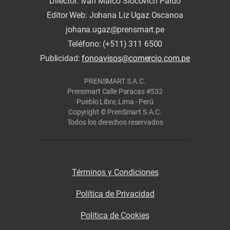
Director: Iván Marco Slocovich Pardo
Editor Web: Johana Liz Ugaz Oscanoa
johana.ugaz@prensmart.pe
Teléfono: (+511) 311 6500
Publicidad:
fonoavisos@comercio.com.pe
PRENSMART S.A.C.
Prensmart Calle Paracas #532
Pueblo Libre, Lima - Perú
Copyright © PrenSmart S.A.C.
Todos los derechos reservados
Términos y Condiciones
Política de Privacidad
Politica de Cookies