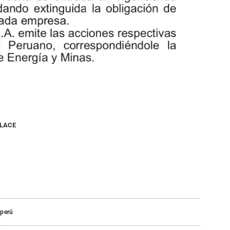
NLACE
operú