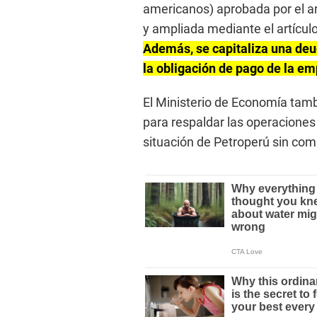
americanos) aprobada por el ar
y ampliada mediante el artícul
Además, se capitaliza una deu
la obligación de pago de la em
El Ministerio de Economía tam
para respaldar las operaciones 
situación de Petroperú sin com